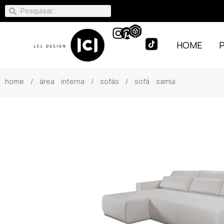
HOME
home
/
área interna
/
sofás
/ sofá samui