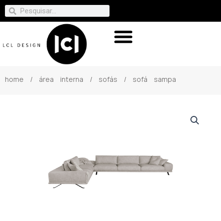
home
/
área interna
/
sofás
/ sofá sampa