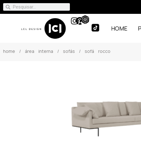
HOME
home
/
área interna
/
sofás
/ sofá rocco