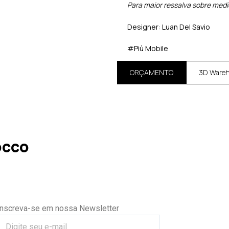
Para maior ressalva sobre med
Designer: Luan Del Savio
#Più Mobile
ORÇAMENTO
3D Ware
occo
Inscreva-se em nossa Newsletter