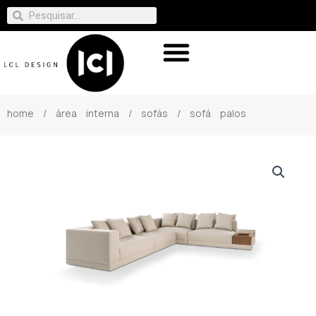
home
/
área interna
/
sofás
/ sofá palos