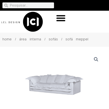
home
/
área interna
/
sofás
/ sofá meppel