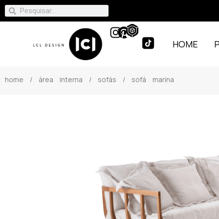
HOME
home
/
área interna
/
sofás
/ sofá marina