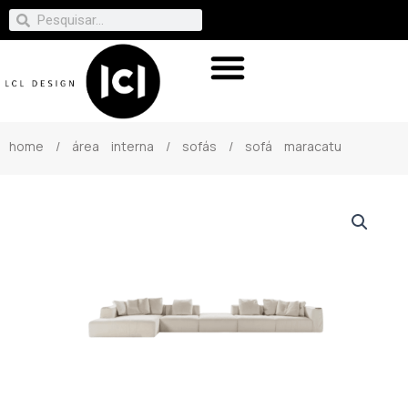
home
/
área interna
/
sofás
/ sofá maracatu