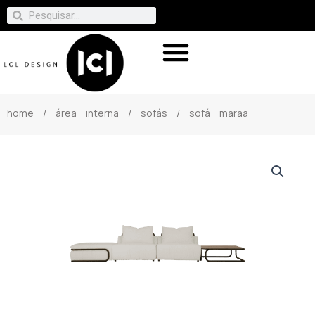
home
/
área interna
/
sofás
/ sofá maraã