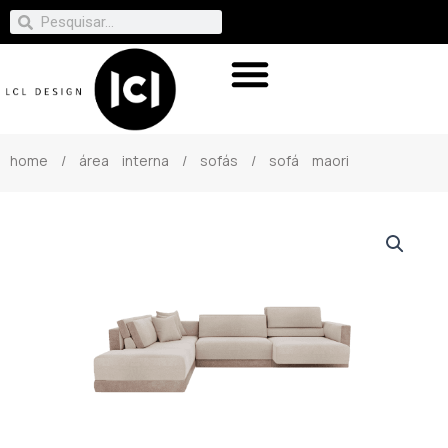
home
/
área interna
/
sofás
/ sofá maori