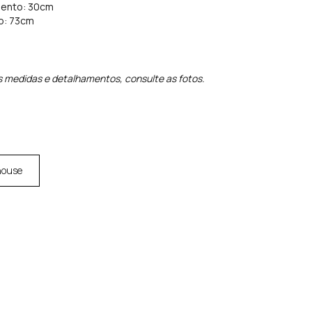
ssento: 30cm
so: 73cm
s medidas e detalhamentos, consulte as fotos.
house