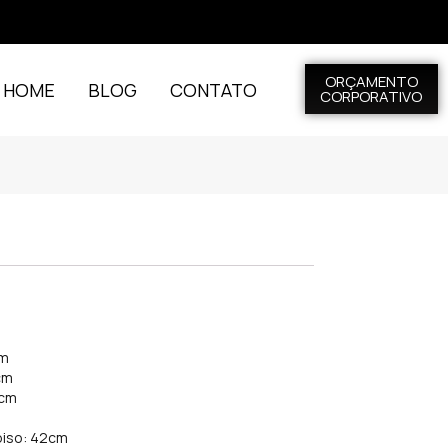
ORÇAMENTO
L HOME
BLOG
CONTATO
CORPORATIVO
cm
cm
0cm
 piso: 42cm