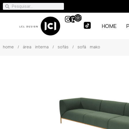
HOME
home
/
área interna
/
sofás
/ sofá mako