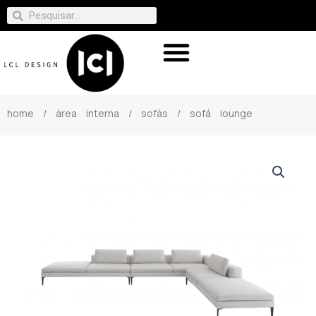
home
/
área interna
/
sofás
/ sofá lounge