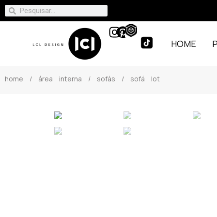
HOME
home
/
área interna
/
sofás
/ sofá lot