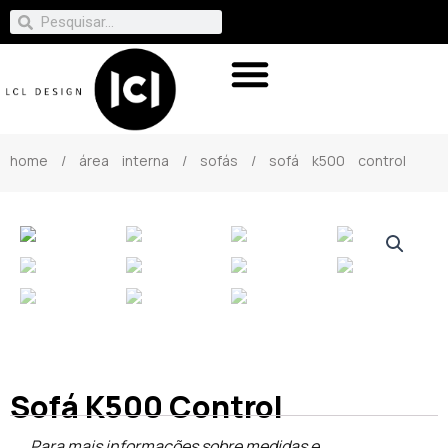
home
/
área interna
/
sofás
/ sofá k500 control
Sofá K500 Control
Para mais informações sobre medidas e