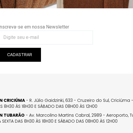
Inscreva-se em nossa Newsletter
CADASTRAR
GN CRICIÚMA
- R. Júlio Gaidzinki, 633 - Cruzeiro do Sul, Criciúm
AS 8H30 ÀS 18H30 E SÁBADO DAS 08H00 ÀS 12H00
GN TUBARÃO
- Av. Marcolino Martins Cabral, 2989 - Aeroporto, 
 SEXTA DAS 8H30 ÀS 18H30 E SÁBADO DAS 08H00 ÀS 12H00