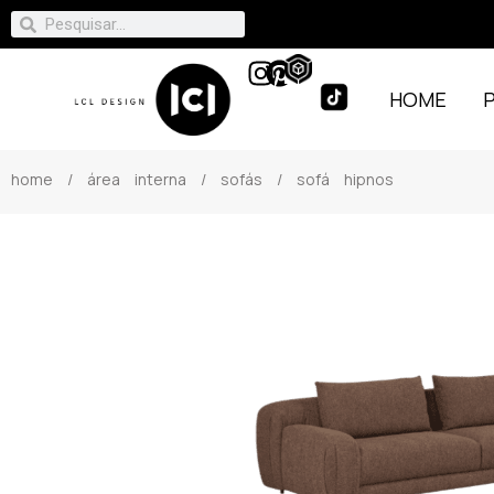
HOME
home
/
área interna
/
sofás
/ sofá hipnos