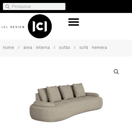
home
/
área interna
/
sofás
/ sofá hemera