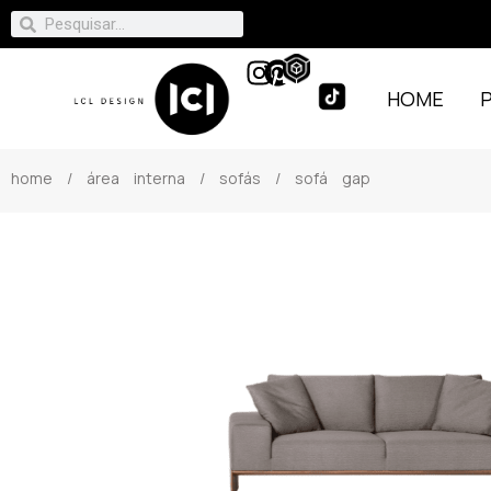
HOME
home
/
área interna
/
sofás
/ sofá gap