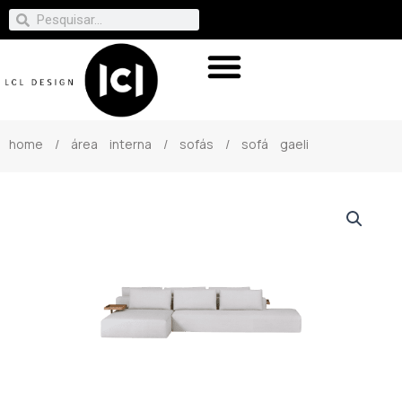
home
/
área interna
/
sofás
/ sofá gaeli