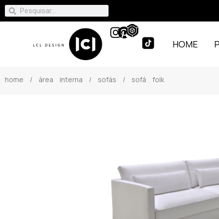
HOME
home
/
área interna
/
sofás
/ sofá folk