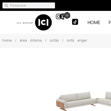
HOME
home
/
área interna
/
sofás
/ sofá enger