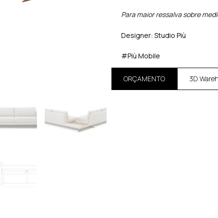
Para maior ressalva sobre med
Designer: Studio Più
#Più Mobile
ORÇAMENTO
3D Ware