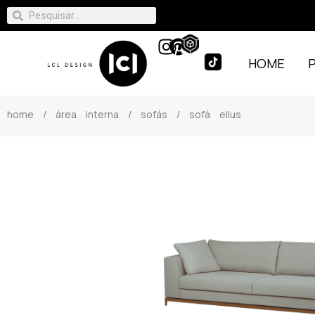
HOME
home
/
área interna
/
sofás
/ sofá ellus