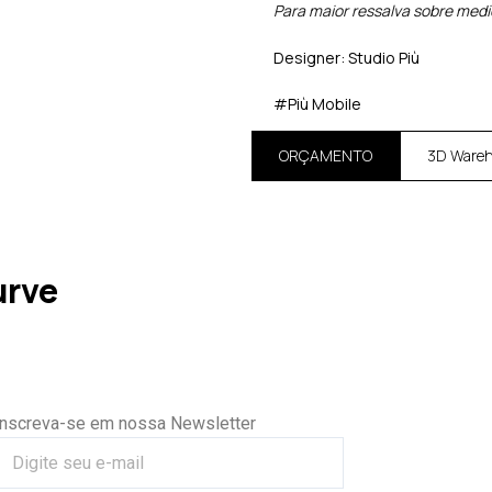
Para maior ressalva sobre med
Designer: Studio Più
#Più Mobile
ORÇAMENTO
3D Ware
urve
Inscreva-se em nossa Newsletter