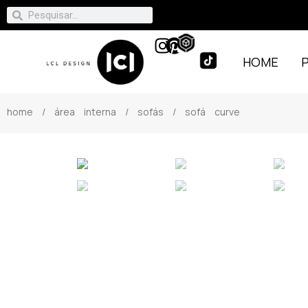
HOME
home
/
área interna
/
sofás
/ sofá curve