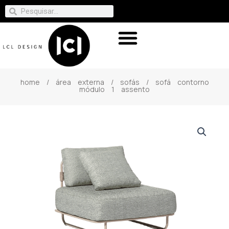
home
/
área externa
/
sofás
/ sofá contorno
módulo 1 assento