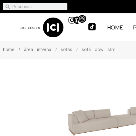
HOME
home
/
área interna
/
sofás
/ sofá bow slim