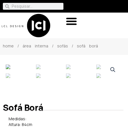
home
/
área interna
/
sofás
/ sofá borá
Sofá Borá
Medidas:
Altura: 84cm