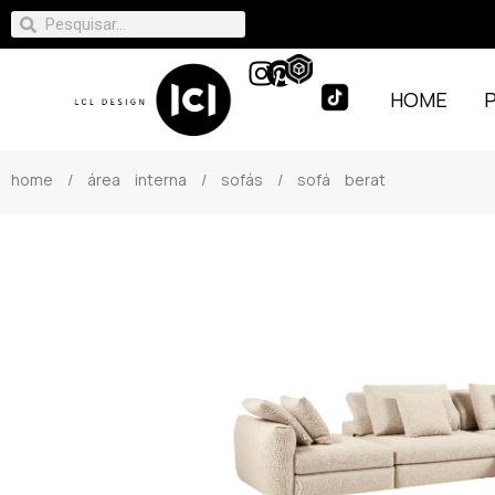
HOME
home
/
área interna
/
sofás
/ sofá berat