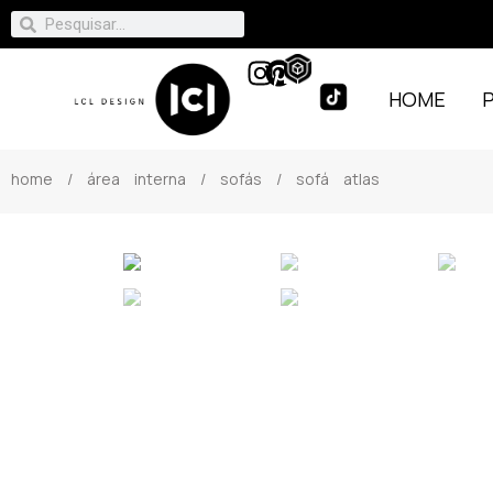
HOME
home
/
área interna
/
sofás
/ sofá atlas