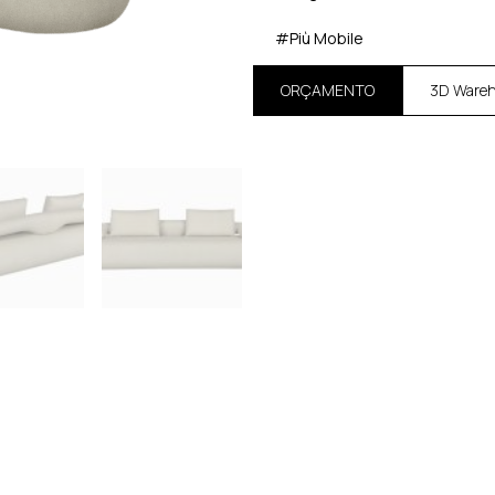
#Più Mobile
ORÇAMENTO
3D Ware