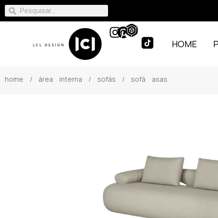
HOME
home
/
área interna
/
sofás
/ sofá asas