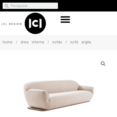
home
/
área interna
/
sofás
/ sofá argila