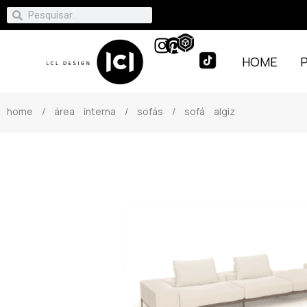
HOME
home
/
área interna
/
sofás
/ sofá algiz