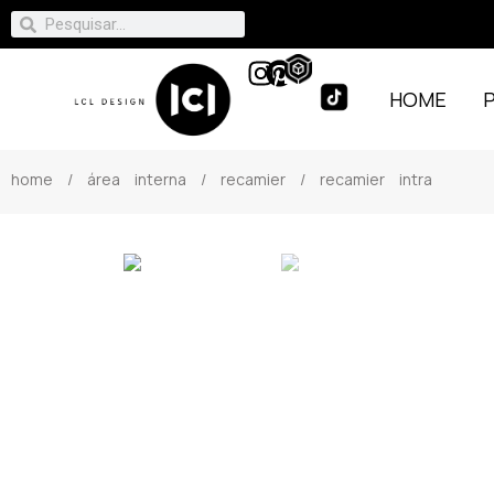
HOME
home
/
área interna
/
recamier
/ recamier intra