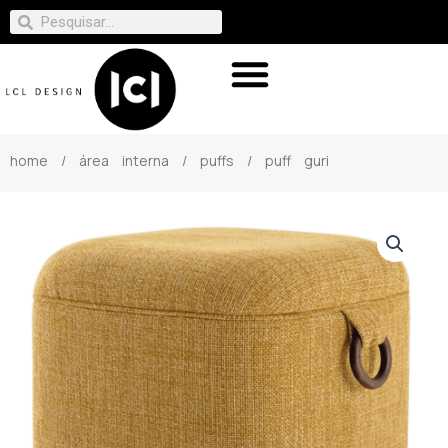
home
/
área interna
/
puffs
/ puff guri