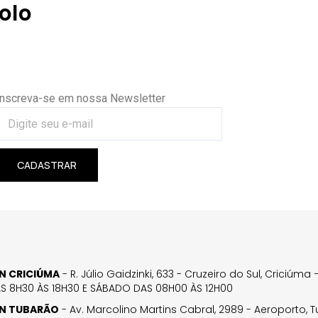
olo
Inscreva-se em nossa Newsletter
CADASTRAR
GN CRICIÚMA
- R. Júlio Gaidzinki, 633 - Cruzeiro do Sul, Criciúm
AS 8H30 ÀS 18H30 E SÁBADO DAS 08H00 ÀS 12H00
GN TUBARÃO
- Av. Marcolino Martins Cabral, 2989 - Aeroporto, 