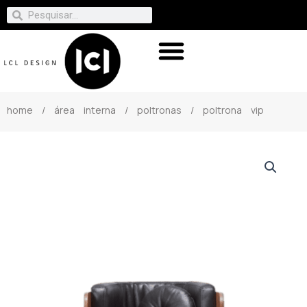
home
/
área interna
/
poltronas
/ poltrona vip