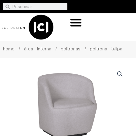
home
/
área interna
/
poltronas
/ poltrona tulipa