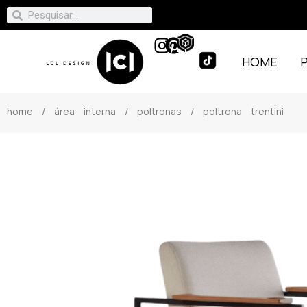
HOME
home
/
área interna
/
poltronas
/ poltrona trentini