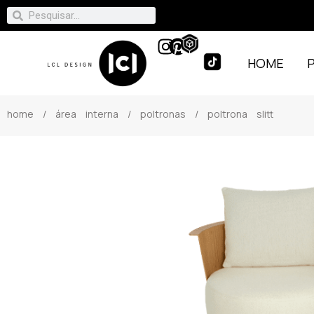
HOME
home
/
área interna
/
poltronas
/ poltrona slitt