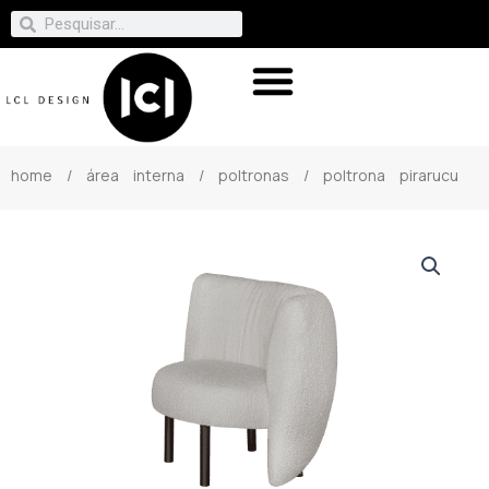
home
/
área interna
/
poltronas
/ poltrona pirarucu