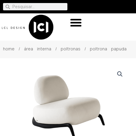
home
/
área interna
/
poltronas
/ poltrona papuda