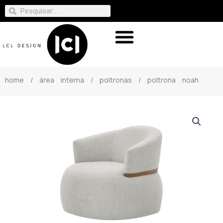
home
/
área interna
/
poltronas
/ poltrona noah