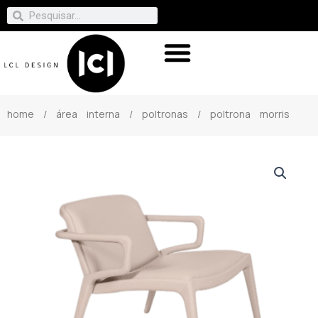
home
/
área interna
/
poltronas
/ poltrona morris