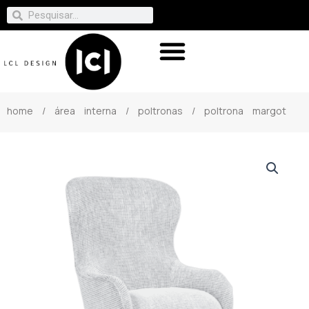
home
/
área interna
/
poltronas
/ poltrona margot