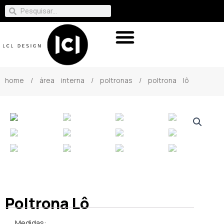
home
/
área interna
/
poltronas
/ poltrona lô
Poltrona Lô
Medidas: