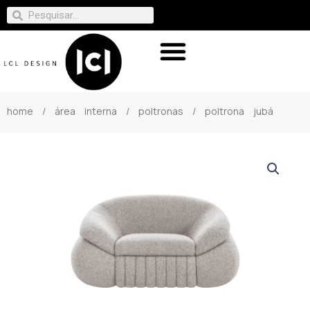
home
/
área interna
/
poltronas
/ poltrona jubá