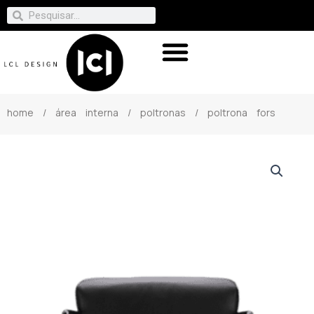
home
/
área interna
/
poltronas
/ poltrona fors