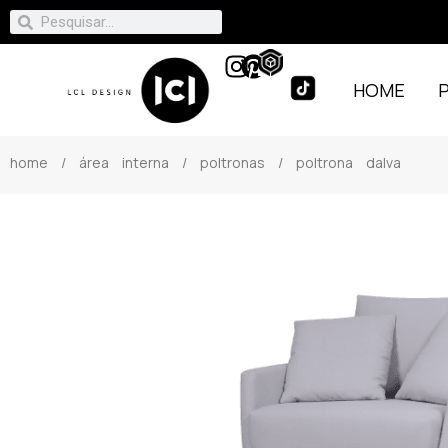
HOME
home
/
área interna
/
poltronas
/ poltrona dalva