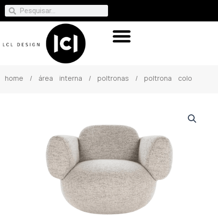
home
/
área interna
/
poltronas
/ poltrona colo