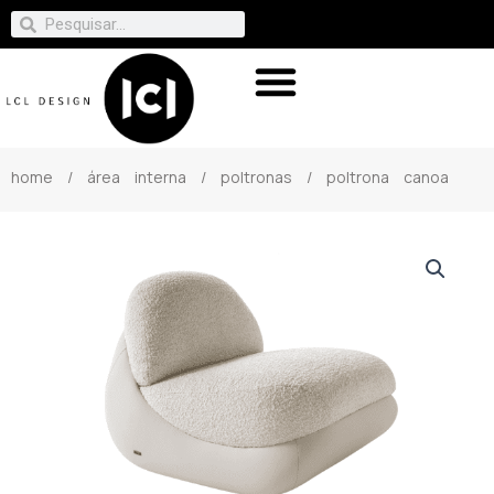
home
/
área interna
/
poltronas
/ poltrona canoa