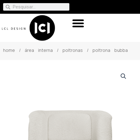
home
/
área interna
/
poltronas
/ poltrona bubba