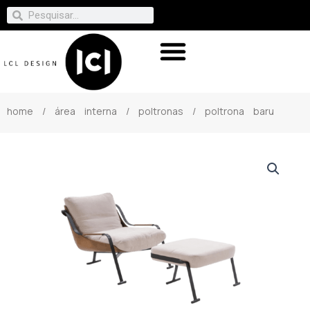
home
/
área interna
/
poltronas
/ poltrona baru