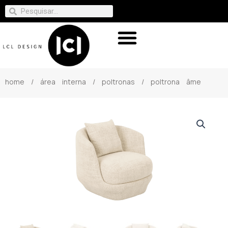
home
/
área interna
/
poltronas
/ poltrona âme